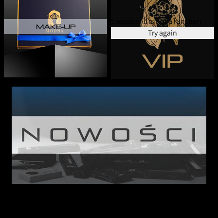
t.replaceAll is not a function
MAKE-UP
Try again